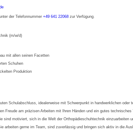
de
 unter der Telefonnummer
+49 641 22068
zur Verfügung.
chnik (m/w/d)
u mit allen seinen Facetten
erten Schuhen
ckelten Produktion
guten Schulabschluss, idealerweise mit Schwerpunkt in handwerklichen oder 
ben Freude am präzisen Arbeiten mit Ihren Händen und ein gutes technisches 
ie sind motiviert, sich in die Welt der Orthopädieschuhtechnik einzuarbeiten 
Sie arbeiten gerne im Team, sind zuverlässig und bringen sich aktiv in die Aus