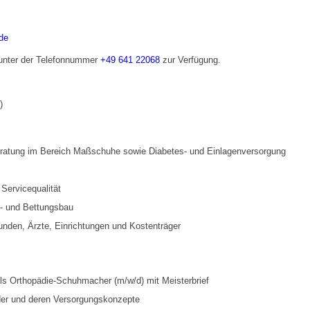
de
 unter der Telefonnummer
+49 641 22068
zur Verfügung.
)
atung im Bereich Maßschuhe sowie Diabetes- und Einlagenversorgung
 Servicequalität
n- und Bettungsbau
unden, Ärzte, Einrichtungen und Kostenträger
s Orthopädie-Schuhmacher (m/w/d) mit Meisterbrief
der und deren Versorgungskonzepte