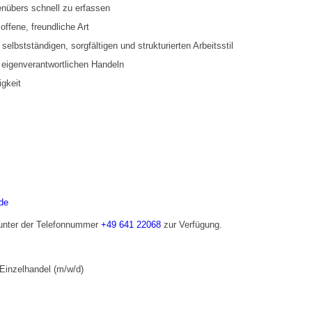
enübers schnell zu erfassen
ffene, freundliche Art
lbstständigen, sorgfältigen und strukturierten Arbeitsstil
 eigenverantwortlichen Handeln
gkeit
de
 unter der Telefonnummer
+49 641 22068
zur Verfügung.
Einzelhandel (m/w/d)