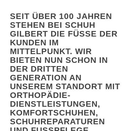
SEIT ÜBER 100 JAHREN
STEHEN BEI SCHUH
GILBERT DIE FÜSSE DER K
UNDEN IM M
ITTELPUNKT. WIR B
IETEN NUN SCHON IN D
ER DRITTEN G
ENERATION AN U
NSEREM STANDORT MIT O
RTHOPÄDIE-D
IENSTLEISTUNGEN, K
OMFORTSCHUHEN, S
CHUHREPARATUREN U
ND FUSSPFLEGE PE